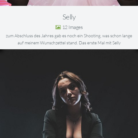
Selly
12
zum Abschluss des Jahres gab es noch ein Shooting, was schon lange
auf meinem Wunschzettel stand. Das erste Mal mit Selly