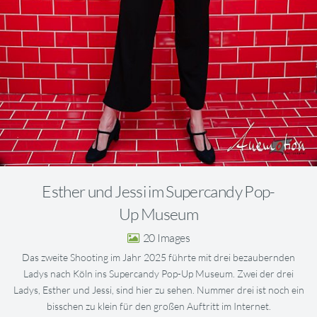
Esther und Jessi im Supercandy Pop-
Up Museum
20
Das zweite Shooting im Jahr 2025 führte mit drei bezaubernden
Ladys nach Köln ins Supercandy Pop-Up Museum. Zwei der drei
Ladys, Esther und Jessi, sind hier zu sehen. Nummer drei ist noch ein
bisschen zu klein für den großen Auftritt im Internet.