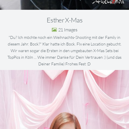
Esther X-Mas
21
"Du? Ich möchte noch ein Weihnachts-Shooting mit der Family in
diesem Jahr. Bock?" Klar hatte ich Bock. FIx eine Location gebucht.
Wir waren sogar die Ersten in den umgebauten X-Mas Sets bei
TopPics in Köln ... Wie immer Danke für Dein Vertrauen :) (und das
Deiner Familie) Frohes Fest :D